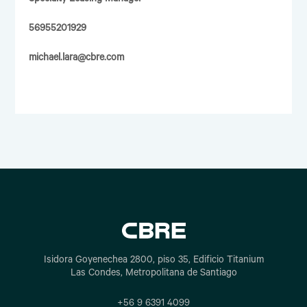
Specialty Leasing Manager
56955201929
michael.lara@cbre.com
Isidora Goyenechea 2800, piso 35, Edificio Titanium
Las Condes, Metropolitana de Santiago
+56 9 6391 4099